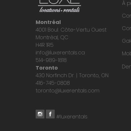
À p
Co
Montréal
Con
4001 Boul. Côte-Vertu Ouest
Montréal, QC
Gal
H4R 1R5
info@luxerentals.ca
Mob
514-989-1818
De
Toronto
430 Norfinch Dr. | Toronto, ON
416-745-0808
toronto@luxerentals.com
#luxerentals