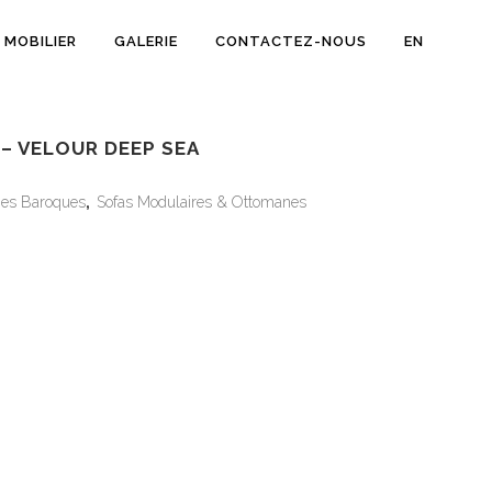
MOBILIER
GALERIE
CONTACTEZ-NOUS
EN
– VELOUR DEEP SEA
ges Baroques
,
Sofas Modulaires & Ottomanes