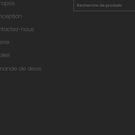
ropos
nception
tactez-nous
erie
ilier
mande de devis