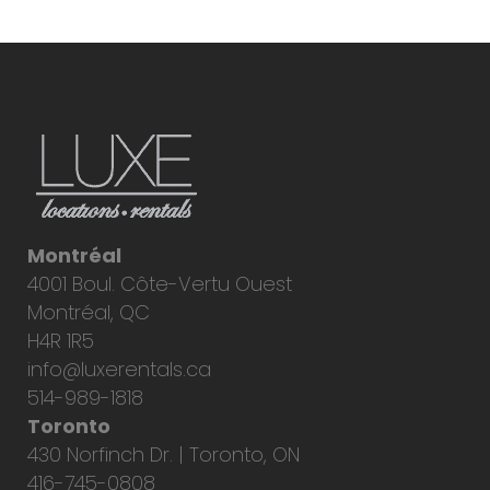
Montréal
4001 Boul. Côte-Vertu Ouest
Montréal, QC
H4R 1R5
info@luxerentals.ca
514-989-1818
Toronto
430 Norfinch Dr. | Toronto, ON
416-745-0808