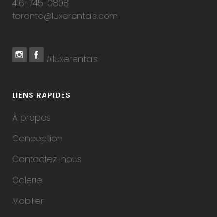
416-745-0808
toronto@luxerentals.com
#luxerentals
LIENS RAPIDES
À propos
Conception
Contactez-nous
Galerie
Mobilier