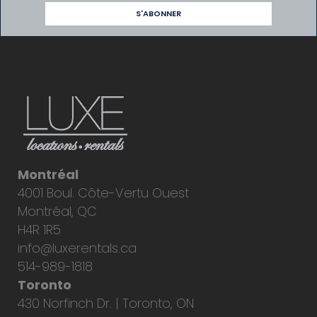
Montréal
4001 Boul. Côte-Vertu Ouest
Montréal, QC
H4R 1R5
info@luxerentals.ca
514-989-1818
Toronto
430 Norfinch Dr. | Toronto, ON