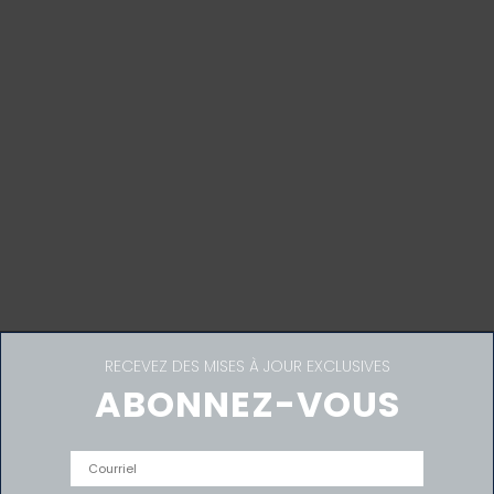
APPELEZ-NOUS AUJOURD’HUI
Appelez dès aujourd'hui et
discutez avec l'un de nos
planificateurs d'événements
hautement qualifiés.
514.989.1818
RECEVEZ DES MISES À JOUR EXCLUSIVES
ABONNEZ-VOUS