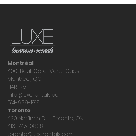
Montréal
4001 Boul. Côte-Vertu Ouest
Montréal, QC
H4R 1R5
info@luxerentals.ca
514-989-1818
Toronto
430 Norfinch Dr. | Toronto, ON
416-745-0808
toronto@luxerentals.com