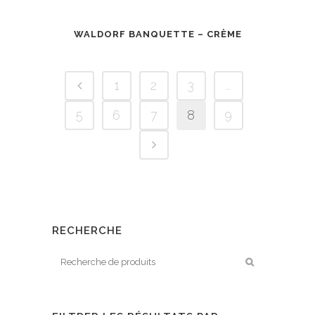
WALDORF BANQUETTE – CRÈME
1
2
3
…
5
6
7
8
9
RECHERCHE