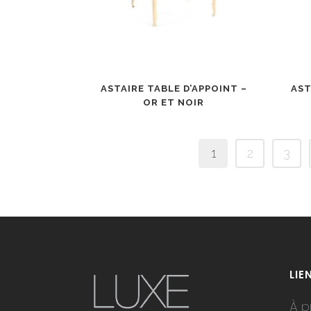
ASTAIRE TABLE D’APPOINT –
AST
OR ET NOIR
1
2
3
LIE
À p