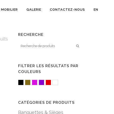
MOBILIER
GALERIE
CONTACTEZ-NOUS
EN
RECHERCHE
ults
FILTRER LES RÉSULTATS PAR
COULEURS
Black
Brown/Mocha
Fuchsia/Pink
Purple
Red
White/Acrylic
CATÉGORIES DE PRODUITS
Banquettes & Sièges