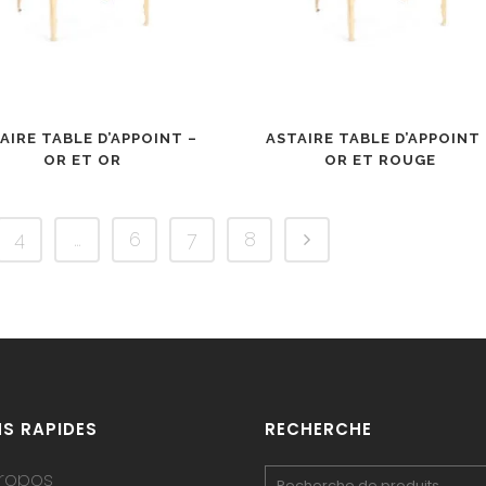
AIRE TABLE D’APPOINT –
ASTAIRE TABLE D’APPOINT 
OR ET OR
OR ET ROUGE
4
…
6
7
8
NS RAPIDES
RECHERCHE
ropos