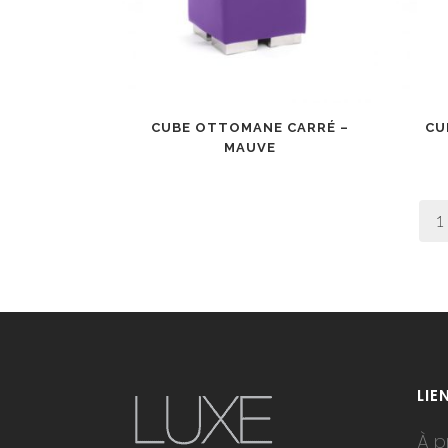
CUBE OTTOMANE CARRÉ –
CU
MAUVE
1
LIE
À p