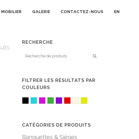
MOBILIER
GALERIE
CONTACTEZ-NOUS
EN
RECHERCHE
sults
FILTRER LES RÉSULTATS PAR
COULEURS
Black
Cyan
Fuchsia/Pink
Green
Purple
Red
White/Creme
Yellow
CATÉGORIES DE PRODUITS
Banquettes & Sièges