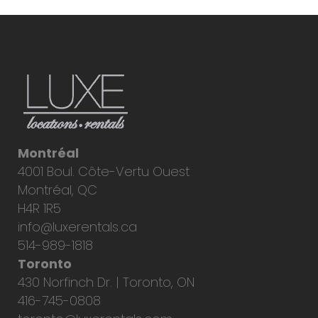
Montréal
4001 Boul. Côte-Vertu Ouest
Montréal, QC
H4R 1R5
info@luxerentals.ca
514-989-1818
Toronto
430 Norfinch Dr. | Toronto, ON
416-745-0808