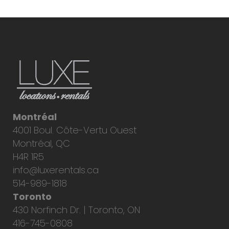
Montréal
4001 Boul. Côte-Vertu Ouest
Montréal, QC
H4R 1R5
info@luxerentals.ca
514-989-1818
Toronto
430 Norfinch Dr. | Toronto, ON
416-745-0808