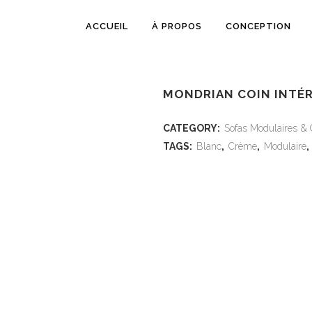
ACCUEIL
À PROPOS
CONCEPTION
MONDRIAN COIN INTÉR
CATEGORY:
Sofas Modulaires &
TAGS:
Blanc
,
Crème
,
Modulaire
,