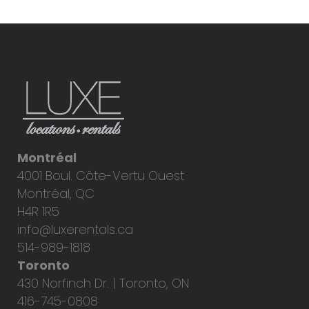
Montréal
4001 Boul. Côte-Vertu Ouest
Montréal, QC
H4R 1R5
info@luxerentals.ca
514-989-1818
Toronto
430 Norfinch Dr. | Toronto, ON
416-745-0808