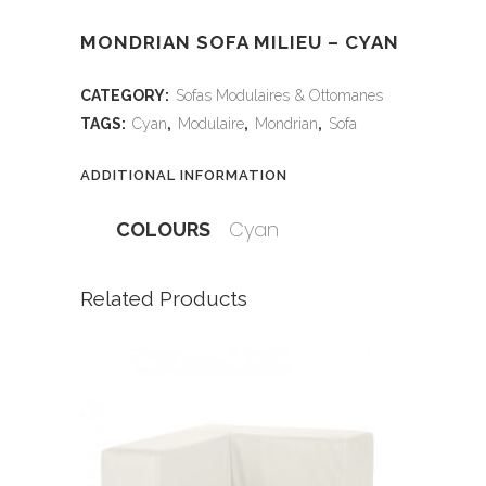
MONDRIAN SOFA MILIEU – CYAN
CATEGORY:
Sofas Modulaires & Ottomanes
TAGS:
Cyan
,
Modulaire
,
Mondrian
,
Sofa
ADDITIONAL INFORMATION
Cyan
COLOURS
Related Products