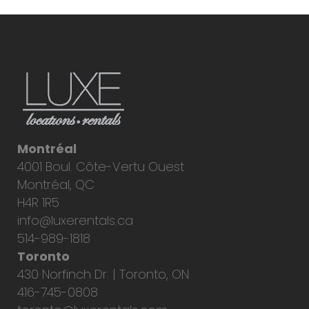
Montréal
4001 Boul. Côte-Vertu Ouest
Montréal, QC
H4R 1R5
info@luxerentals.ca
514-989-1818
Toronto
430 Norfinch Dr. | Toronto, ON
416-745-0808