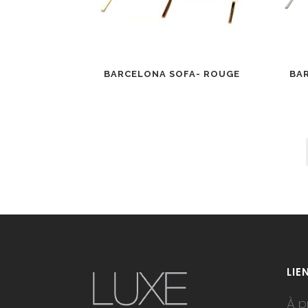
BARCELONA SOFA- ROUGE
BA
LIE
À p