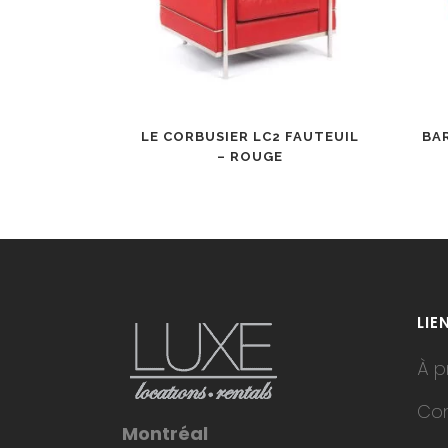
LE CORBUSIER LC2 FAUTEUIL
BA
– ROUGE
LIE
À p
Co
Montréal