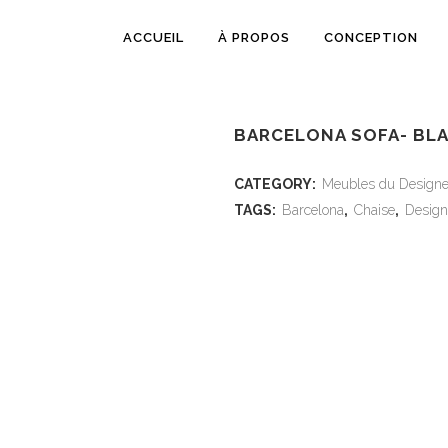
ACCUEIL
À PROPOS
CONCEPTION
BARCELONA SOFA- BL
CATEGORY:
Meubles du Designe
TAGS:
Barcelona
,
Chaise
,
Design