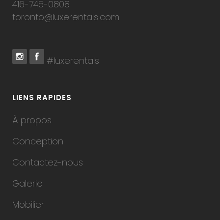
416-745-0808
toronto@luxerentals.com
#luxerentals
LIENS RAPIDES
À propos
Conception
Contactez-nous
Galerie
Mobilier