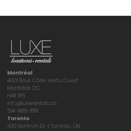
Montréal
4001 Boul. Côte-Vertu Ouest
Montréal, QC
H4R 1R5
info@luxerentals.ca
514-989-1818
Toronto
430 Norfinch Dr. | Toronto, ON