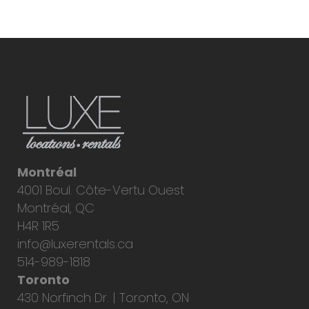
Montréal
4001 Boul. Côte-Vertu Ouest
Montréal, QC
H4R 1R5
info@luxerentals.ca
514-989-1818
Toronto
430 Norfinch Dr. | Toronto, ON