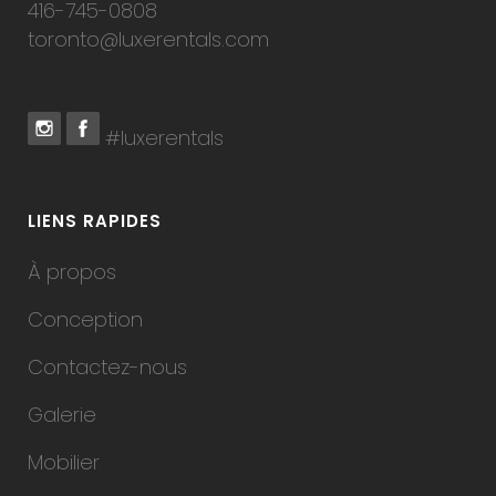
416-745-0808
toronto@luxerentals.com
#luxerentals
LIENS RAPIDES
À propos
Conception
Contactez-nous
Galerie
Mobilier