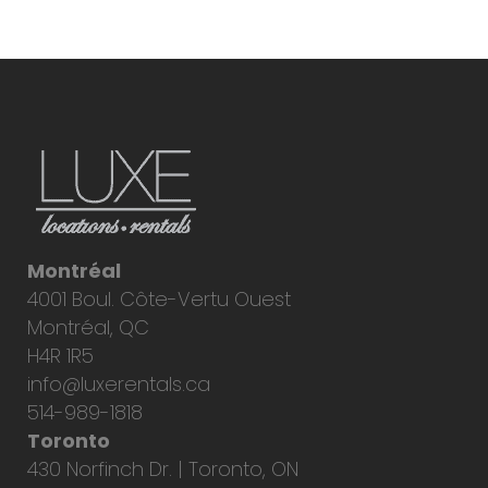
Montréal
4001 Boul. Côte-Vertu Ouest
Montréal, QC
H4R 1R5
info@luxerentals.ca
514-989-1818
Toronto
430 Norfinch Dr. | Toronto, ON