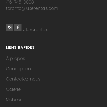
416-745-0808
toronto@luxerentals.com
#luxerentals
LIENS RAPIDES
À propos
Conception
Contactez-nous
Galerie
Mobilier