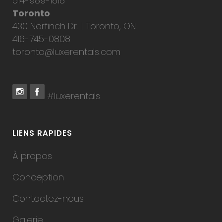
514-989-1818
Toronto
430 Norfinch Dr. | Toronto, ON
416-745-0808
toronto@luxerentals.com
#luxerentals
LIENS RAPIDES
À propos
Conception
Contactez-nous
Galerie