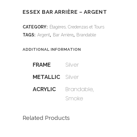
ESSEX BAR ARRIÈRE – ARGENT
CATEGORY:
Étagères, Credenzas et Tours
TAGS:
Argent
,
Bar Arrière
,
Brandable
ADDITIONAL INFORMATION
Silver
FRAME
Silver
METALLIC
Brandable,
ACRYLIC
Smoke
Related Products