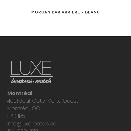
MORGAN BAR ARRIÈRE – BLANC
Montréal
4001 Boul. Côte-Vertu Ouest
Montréal, QC
H4R 1R5
info@luxerentals.ca