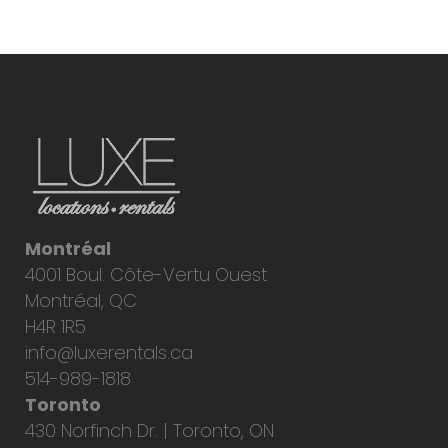
Montréal
4001 Boul. Côte-Vertu Ouest
Montréal, QC
H4R 1R5
info@luxerentals.ca
514-989-1818
Toronto
430 Norfinch Dr. | Toronto, ON