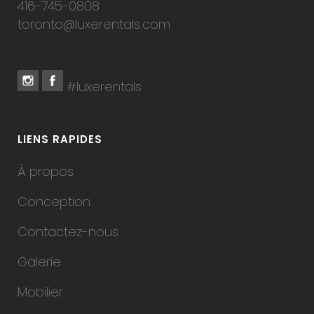
416-745-0808
toronto@luxerentals.com
#luxerentals
LIENS RAPIDES
À propos
Conception
Contactez-nous
Galerie
Mobilier