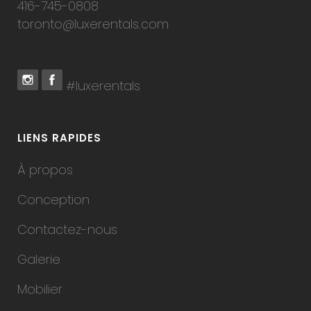
416-745-0808
toronto@luxerentals.com
#luxerentals
LIENS RAPIDES
À propos
Conception
Contactez-nous
Galerie
Mobilier