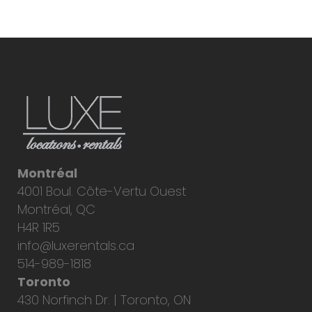
Montréal
4001 Boul. Côte-Vertu Ouest
Montréal, QC
H4R 1R5
info@luxerentals.ca
514-989-1818
Toronto
430 Norfinch Dr. | Toronto, ON