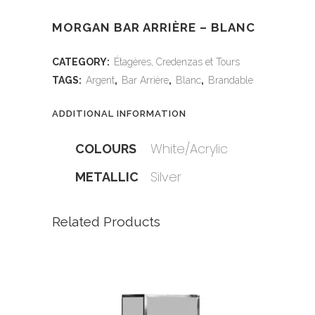
MORGAN BAR ARRIÈRE – BLANC
CATEGORY:
Étagères, Credenzas et Tours
TAGS:
Argent
,
Bar Arrière
,
Blanc
,
Brandable
ADDITIONAL INFORMATION
White/Acrylic
COLOURS
Silver
METALLIC
Related Products