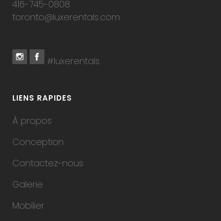
416-745-0808
toronto@luxerentals.com
#luxerentals
LIENS RAPIDES
À propos
Conception
Contactez-nous
Galerie
Mobilier