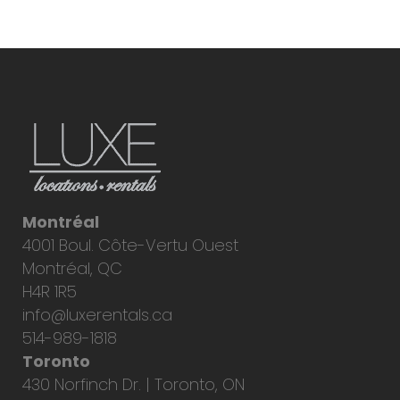
Montréal
4001 Boul. Côte-Vertu Ouest
Montréal, QC
H4R 1R5
info@luxerentals.ca
514-989-1818
Toronto
430 Norfinch Dr. | Toronto, ON