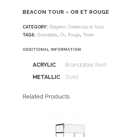
BEACON TOUR – OR ET ROUGE
CATEGORY:
Étagères, Credenzas et Tours
TAGS:
Brandable
,
Or
,
Rouge
,
Tower
ADDITIONAL INFORMATION
Brandable, Red
ACRYLIC
Gold
METALLIC
Related Products