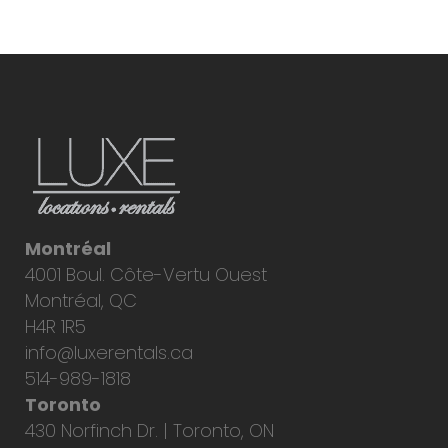
Montréal
4001 Boul. Côte-Vertu Ouest
Montréal, QC
H4R 1R5
info@luxerentals.ca
514-989-1818
Toronto
430 Norfinch Dr. | Toronto, ON