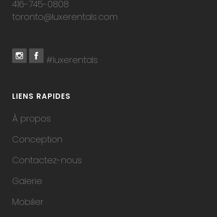
416-745-0808
toronto@luxerentals.com
#luxerentals
LIENS RAPIDES
À propos
Conception
Contactez-nous
Galerie
Mobilier